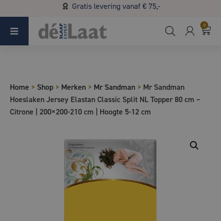
Gratis levering vanaf € 75,-
Koopzondag 29 maart in Bladel van 13.00 - 17.00
0
Home
>
Shop
>
Merken
>
Mr Sandman
>
Mr Sandman
Hoeslaken Jersey Elastan Classic Split NL Topper 80 cm –
Citrone | 200×200-210 cm | Hoogte 5-12 cm