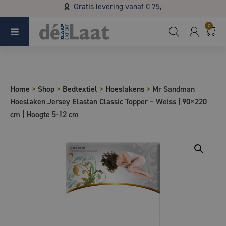
Gratis levering vanaf € 75,-
Koopzondag 29 maart in Bladel van 13.00 - 17.00
0
Home
>
Shop
>
Bedtextiel
>
Hoeslakens
>
Mr Sandman
Hoeslaken Jersey Elastan Classic Topper – Weiss | 90×220
cm | Hoogte 5-12 cm