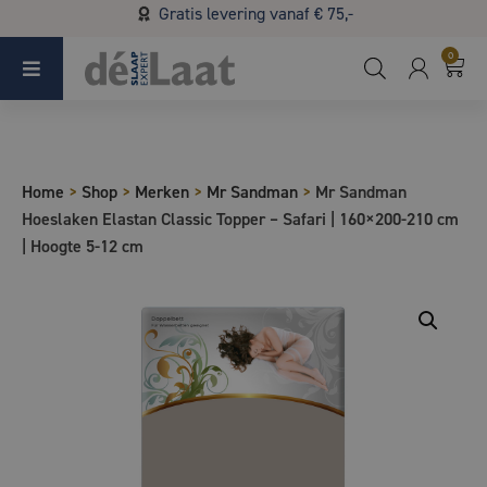
Gratis levering vanaf € 75,-
Koopzondag 29 maart in Bladel van 13.00 - 17.00
0
Home
>
Shop
>
Merken
>
Mr Sandman
>
Mr Sandman
Hoeslaken Elastan Classic Topper – Safari | 160×200-210 cm
| Hoogte 5-12 cm