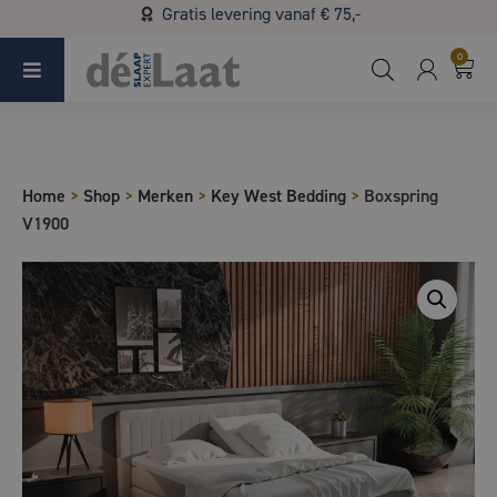
Gratis levering vanaf € 75,-
Koopzondag 29 maart in Bladel van 13.00 - 17.00
0
Home
>
Shop
>
Merken
>
Key West Bedding
>
Boxspring
V1900