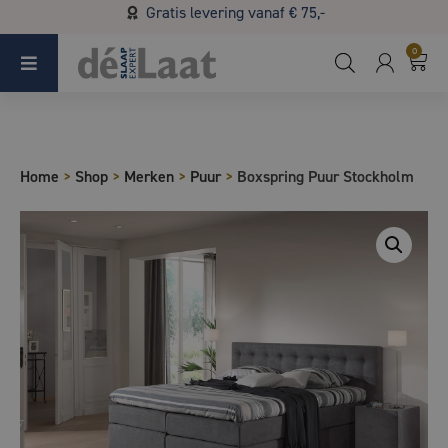
Gratis levering vanaf € 75,-
Koopzondag 29 maart in Bladel van 13.00 - 17.00
0
Home
>
Shop
>
Merken
>
Puur
>
Boxspring Puur Stockholm