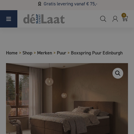
Gratis levering vanaf € 75,-
Koopzondag 29 maart in Bladel van 13.00 - 17.00
0
Home
>
Shop
>
Merken
>
Puur
>
Boxspring Puur Edinburgh