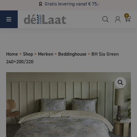
Gratis levering vanaf € 75,-
Koopzondag 29 maart in Bladel van 13.00 - 17.00
0
Home
>
Shop
>
Merken
>
Beddinghouse
>
BH Sia Green
240×200/220