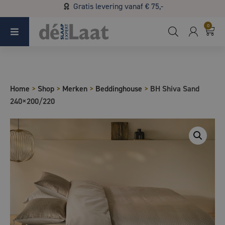
Gratis levering vanaf € 75,-
Koopzondag 29 maart in Bladel van 13.00 - 17.00
0
Home
>
Shop
>
Merken
>
Beddinghouse
>
BH Shiva Sand
240×200/220