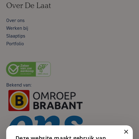
Over De Laat
Over ons
Werken bij
Slaaptips
Portfolio
Bekend van:
×
Deze website maakt gebruik van