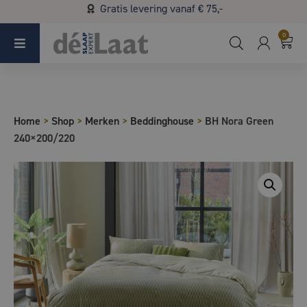
Gratis levering vanaf € 75,-
Koopzondag 29 maart in Bladel van 13.00 - 17.00
0
Home
>
Shop
>
Merken
>
Beddinghouse
>
BH Nora Green
240×200/220