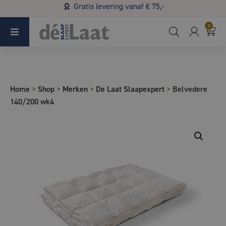
Gratis levering vanaf € 75,-
Koopzondag 29 maart in Bladel van 13.00 - 17.00
0
Home
>
Shop
>
Merken
>
De Laat Slaapexpert
>
Belvedere
140/200 wk4