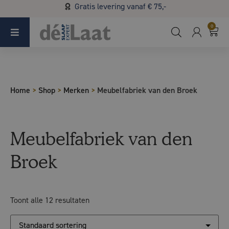
Gratis levering vanaf € 75,-
Koopzondag 29 maart in Bladel van 13.00 - 17.00
0
Home
>
Shop
>
Merken
>
Meubelfabriek van den Broek
Meubelfabriek van den
Broek
Toont alle 12 resultaten