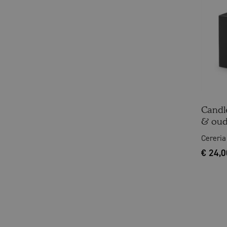
Candle
& oud
Cereria
€
24,0