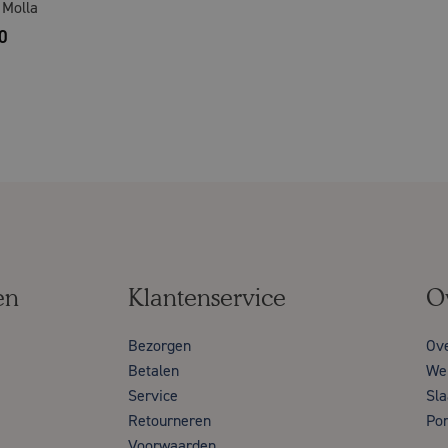
 Molla
0
en
Klantenservice
O
Bezorgen
Ov
Betalen
Wer
Service
Sla
Retourneren
Por
Voorwaarden