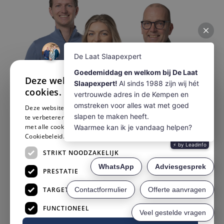
×
Deze website maakt gebruik van
cookies.
Deze website gebruikt cookies om uw gebruikerservaring
te verbeteren. Door onze website te gebruiken, stemt u in
met alle cookies in overeenstemming met ons
Cookiebeleid.
Lees verder
STRIKT NOODZAKELIJK
PRESTATIE
TARGETING
Wij maken voldoende tijd voor je vrij
FUNCTIONEEL
Wij bereiden je afspraak voor