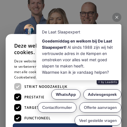
×
Deze website maakt gebruik van
cookies.
Deze website gebruikt cookies om uw gebruikerservaring
te verbeteren. Door onze website te gebruiken, stemt u in
met alle cookies in overeenstemming met ons
Cookiebeleid.
Lees verder
STRIKT NOODZAKELIJK
PRESTATIE
TARGETING
Wij maken voldoende tijd voor je vrij
FUNCTIONEEL
Wij bereiden je afspraak voor